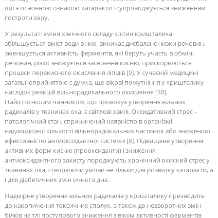
що є основною ознакою катаракти і супроводжується зниженням
гостроти зору.
У результаті зміни хімічного складу клітин кришталика
збільшується вміст води в них, виникає дисбаланс низки речовин,
зменшується активність ферментів, які беруть участь в обміні
речовин, різко знижується засвоєння кисню, прискорюються
процеси перекисного окислення ліпідів [9]. У сучасній медицині
загальноприйнятою є думка, що вікові помутніння у кришталику –
наслідок реакцій вільнорадикального окислення [10].
Найістотнішим чинником, що провокує утворення вільних
радикалів у тканинах ока, є світлові хвилі. Оксидативний стрес –
патологічний стан, спричинений наявністю в організмі
надлишкової кількості вільнорадикальних частинок або зниженою
ефективністю антиоксидантної системи [8]. Підвищене утворення
активних форм кисню (прооксиданти) і зниження
антиоксидантного захисту породжують хронічний окисний стрес у
тканинах ока, створюючи умови не тільки для розвитку катаракти, а
і для діабетичних змін очного дна.
Надмірне утворення вільних радикалів у кришталику призводить
до накопичення токсичних сполук, а також до незворотних змін
білків на тлі поступового зниження з віком активності ферментів