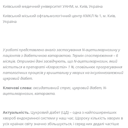
Київський медичний університет УАНМ, м. Київ, Україна
Київський міський офтальмологічний центр КМКЛ № 1, м. Київ,
Україна
У роботі представлено аналіз застосування N-ацетилкарнозину у
пацієнтів з діабетичною катарактою. Термін спостереження – 6
місяців. Отримані дані засвідчують, що N-ацетилкарнозин, який
міститься в препараті «Кларастіл» 1 %, сповільнює прогресування
патологічних процесів у кришталику у хворих на інсуліннезалежний
цукровий діабет.
Ключові слова:
оксидативний стрес, цукровий діабет, N-
ацетилкарнозин, катаракта.
Актуальність.
Цукровий діабет (ЦД) – одна з найпоширеніших
хвороб ендокринної системи у наш час. Щороку кількість хворих в
усіх країнах світу значно збільшується, і серед них дедалі частіше