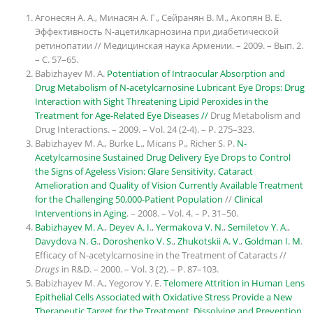
Агонесян А. А., Минасян А. Г., Сейранян В. М., Акопян В. Е.
Эффективность N-ацетилкарнозина при диабетической
ретинопатии // Медицинская наука Армении. – 2009. – Вып. 2.
– С. 57–65.
Babizhayev M. A.
Potentiation of Intraocular Absorption and
Drug Metabolism of N-acetylcarnosine Lubricant Eye Drops: Drug
Interaction with Sight Threatening Lipid Peroxides in the
Treatment for Age-Related Eye Diseases //
Drug Metabolism and
Drug Interactions. – 2009. – Vol. 24 (2-4). – P. 275–323.
Babizhayev M. A., Burke L., Micans P., Richer S. P.
N-
Acetylcarnosine Sustained Drug Delivery Eye Drops to Control
the Signs of Ageless Vision: Glare Sensitivity, Cataract
Amelioration and Quality of Vision Currently Available Treatment
for the Challenging 50,000-Patient Population
//
Clinical
Interventions in Aging
. – 2008. – Vol. 4. – P. 31–50.
Babizhayev M. A
.,
Deyev A. I
.,
Yermakova V. N
.,
Semiletov Y. A
.,
Davydova N. G
.,
Doroshenko V. S
.,
Zhukotskii A. V
.,
Goldman I. M
.
Efficacy of N-acetylcarnosine in the Treatment of Cataracts //
Drugs
in R&D. – 2000. – Vol. 3 (2). – P. 87–103.
Babizhayev M. A., Yegorov Y. E.
Telomere Attrition in Human Lens
Epithelial Cells Associated with Oxidative Stress Provide a New
Therapeutic Target for the Treatment, Dissolving and Prevention