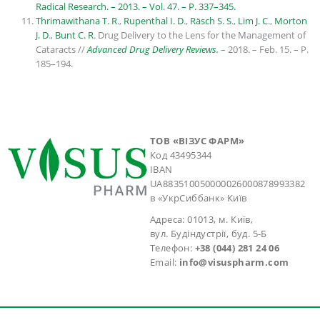
Radical Research. – 2013. – Vol. 47. – P. 337–345.
Thrimawithana T. R
.,
Rupenthal I. D
.,
Räsch S. S
.,
Lim J. C
.,
Morton
J. D
.,
Bunt C. R
. Drug Delivery to the Lens for the Management of
Cataracts //
Advanced Drug Delivery Reviews.
– 2018. – Feb. 15. – P.
185–194.
ТОВ «ВІЗУС ФАРМ»
Код 43495344
IBAN
UA883510050000026000878993382
в «УкрСиббанк» Київ
Адреса: 01013, м. Київ,
вул. Будіндустрії, буд. 5-Б
Телефон:
+38 (044) 281 24 06
Email:
info@visuspharm.com