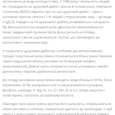
зустрічаються люди молодого віку. З 1980 року чисельність людей,
які страждають на цукровий діабет, зросла в чотири рази. Невтішна
статистика ВООЗ свідчить про те, що цукровий діабет – одна з
основних причин сліпоти і 1 % людей з порушенням зору – це люди
з ЦД [7]. Нерідко на тлі цукрового діабету розвивається і катаракта
[8]. Виконуючи в оці людини роль двоопуклої заломлювальної
лінзи, завдяки якій промені світла фокусуються на сітківці,
кришталик з віком ущільнюється і мутніє, що призводить до
поступового зниження зору.
У пацієнтів із цукровим діабетом, особливо декомпенсованим,
процес помутніння кришталика починається в більш ранні терміни
через порушення обміну речовин та погіршення трофіки
кришталика [6]. Доволі часто катаракта істотно ускладнює перебіг,
діагностику і терапію діабетичної ретинопатії.
До складу речовини кришталика входять: вода (близько 65 %), білки
(приблизно 35 %), мінеральні солі та мікроелементи (сульфати,
фосфати, хлориди, К, Mg, Fe, Cu, Zn, Mn, B та ін.), ліпіди (лецитин і
холестерин), глутатіон, аскорбінова кислота.
Унаслідок змін кришталика зростає його щільність, сповільнюється
обмін речовин у клітинах, знижується здатність до акомодації. У цей
період у кришталику починають утворюватися непрозорі ділянки,