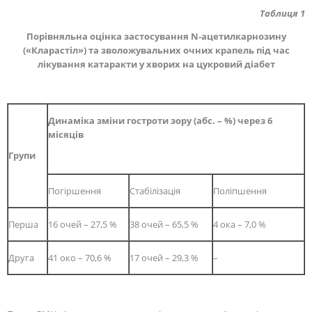
Таблиця 1
Порівняльна оцінка застосування N-ацетилкарнозину
(
«Кларастіл»
) та зволожувальних очних крапель
під час
лікування катаракти у хворих на цукровий діабет
Динаміка зміни гостроти зору (абс. – %) через 6
місяців
Групи
Погіршення
Стабілізація
Поліпшення
Перша
16 очей – 27,5 %
38 очей – 65,5 %
4 ока – 7,0 %
Друга
41 око – 70,6 %
17 очей – 29,3 %
–