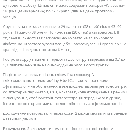
цукрового діабету. Ці пацієнти застосовували препарат «Кларастіл»
1% (N-ацетилкарнозин) по 1–2 краплі двічі на день протягом 6
місяців.
Друга група також складалася з 29 пацієнтів (58 очей) віком 43–60
років: 19 жінок (38 очей) і 10 чоловіків (20 очей) з катарактою I, II
ступеня щільності за класифікацією Буратто на тлі цукрового
діабету. Вони застосовували плацебо – зволожувальні краплі по 1–2
краплі двічі на день протягом 6 місяців.
Гострота зору у пацієнтів першої та другої груп варіювала від 0,7 до
1,0. Діабетичних змін на очному дні не було в обох групах.
Пацієнтам визначали рівень глікемії та глюкозурії,
глікозильованого гемоглобіну HbA1C, а також проводили
офтальмологічне обстеження, в яке входили візометрія, тонометрія,
комп’ютерна периметрія, ОСТ, ультразвукове дослідження в режимі
А-сканування, ехобіометрія, фотореєстрація переднього відрізка,
біомікроскопія кришталика і склоподібного тіла, офтальмоскопія.
Дослідження повторювали через кожні 2 місяці і зіставляли з раніше
наявними даними.
Результати.
За даними системного обстеження всі пацієнти