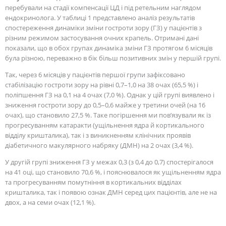
перебували на стадії компенсації ЦД і під ретельним наглядом
ендокринолога. У таблиці 1 представлено аналіз результатів
спостереження динаміки зміни гостроти зору (ГЗ) у пацієнтів з
різним режимом застосування очних крапель. Отримані дані
показали, що в обох групах динаміка зміни ГЗ протягом 6 місяців
була різною, переважно в бік більш позитивних змін у першій групі.
Так, через 6 місяців у пацієнтів першої групи зафіксовано
стабілізацію гостроти зору на рівні 0,7–1,0 на 38 очах (65,5 %) і
поліпшення ГЗ на 0,1 на 4 очах (7,0 %). Однак у цій групі виявлено і
зниження гостроти зору до 0,5–0,6 майже у третини очей (на 16
очах), що становило 27,5 %. Таке погіршення ми пов’язували як із
прогресуванням катаракти (ущільнення ядра й кортикального
відділу кришталика), так і з виникненням клінічних проявів
діабетичного макулярного набряку (ДМН) на 2 очах (3,4 %).
У другій групі зниження ГЗ у межах 0,3 (з 0,4 до 0,7) спостерігалося
на 41 оці, що становило 70,6 %, і пояснювалося як ущільненням ядра
та прогресуванням помутніння в кортикальних відділах
кришталика, так і появою ознак ДМН серед цих пацієнтів, але не на
двох, а на семи очах (12,1 %).