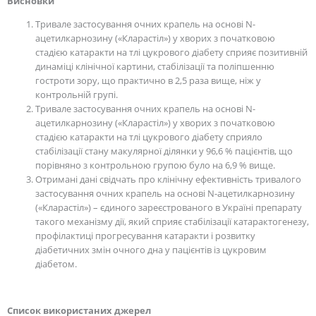
Висновки
Тривале застосування очних крапель на основі N-
ацетилкарнозину («Кларастіл») у хворих з початковою
стадією катаракти на тлі цукрового діабету сприяє позитивній
динаміці клінічної картини, стабілізації та поліпшенню
гостроти зору, що практично в 2,5 раза вище, ніж у
контрольній групі.
Тривале застосування очних крапель на основі N-
ацетилкарнозину («Кларастіл») у хворих з початковою
стадією катаракти на тлі цукрового діабету сприяло
стабілізації стану макулярної ділянки у 96,6 % пацієнтів, що
порівняно з контрольною групою було на 6,9 % вище.
Отримані дані свідчать про клінічну ефективність тривалого
застосування очних крапель на основі N-ацетилкарнозину
(«Кларастіл») – єдиного зареєстрованого в Україні препарату
такого механізму дії, який сприяє стабілізації катарактогенезу,
профілактиці прогресування катаракти і розвитку
діабетичних змін очного дна у пацієнтів із цукровим
діабетом.
Cписок
використани
х
джерел