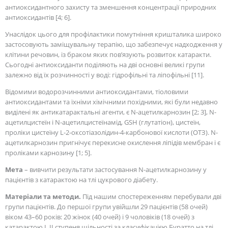
антиоксидантного захисту та зменшення концентрації природних
антиоксидантів [4; 6].
Унаслідок цього для профілактики помутніння кришталика широко
застосовують заміщувальну терапію, що забезпечує надходження у
клітини речовин, із браком яких пов’язують розвиток катаракти.
Сьогодні антиоксиданти поділяють на дві основні великі групи
залежно від їх розчинності у воді: гідрофільні та ліпофільні [11].
Відомими водорозчинними антиоксидантами, тіоловими
антиоксидантами та їхніми хімічними похідними, які були недавно
виділені як антикатарактальні агенти, є N-ацетилкарнозин [2; 3], N-
ацетилцистеїн і N-ацетилцистеїнамід, GSH (глутатіон), цистеїн,
проліки цистеїну L-2-оксотіазолідин-4-карбонової кислоти (ОТЗ). N-
ацетилкарнозин пригнічує перекисне окислення ліпідів мембран і є
проліками карнозину [1; 5].
Мета
– вивчити результати застосування N-ацетилкарнозину у
пацієнтів з катарактою на тлі цукрового діабету.
Матеріали та методи.
Під нашим спостереженням перебували дві
групи пацієнтів. До першої групи увійшли 29 пацієнтів (58 очей)
віком 43–60 років: 20 жінок (40 очей) і 9 чоловіків (18 очей) з
катарактою I, II ступеня щільності за класифікацією Буратто на тлі