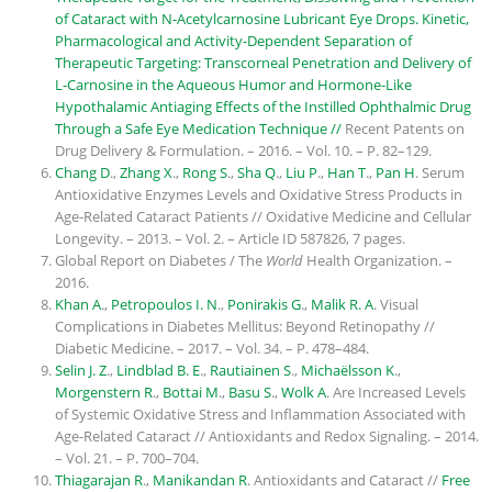
of Cataract with N-Acetylcarnosine Lubricant Eye Drops. Kinetic,
Pharmacological and Activity-Dependent Separation of
Therapeutic Targeting: Transcorneal Penetration and Delivery of
L-Carnosine in the Aqueous Humor and Hormone-Like
Hypothalamic Antiaging Effects of the Instilled Ophthalmic Drug
Through a Safe Eye Medication Technique //
Recent Patents on
Drug Delivery & Formulation. – 2016. – Vol. 10. – P. 82–129.
Chang D
.,
Zhang X
.,
Rong S
.,
Sha Q
.,
Liu P
.,
Han T
.,
Pan H
. Serum
Antioxidative Enzymes Levels and Oxidative Stress Products in
Age-Related Cataract Patients // Oxidative Medicine and Cellular
Longevity. – 2013. – Vol. 2. – Article ID 587826, 7 pages.
Global Report on Diabetes / The
World
Health Organization. –
2016.
Khan A
.,
Petropoulos I. N
.,
Ponirakis G
.,
Malik R. A
. Visual
Complications in Diabetes Mellitus: Beyond Retinopathy //
Diabetic Medicine. – 2017. – Vol. 34. – P. 478–484.
Selin J. Z
.,
Lindblad B. E
.,
Rautiainen S
.,
Michaëlsson K
.,
Morgenstern R
.,
Bottai M
.,
Basu S
.,
Wolk A
. Are Increased Levels
of Systemic Oxidative Stress and Inflammation Associated with
Age-Related Cataract // Antioxidants and Redox Signaling. – 2014.
– Vol. 21. – P. 700–704.
Thiagarajan R
.,
Manikandan R
. Antioxidants and Cataract //
Free