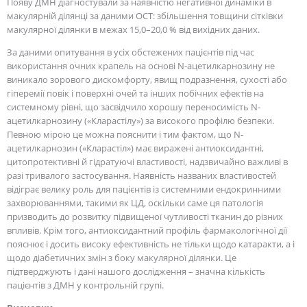
Появу ДМН діагностували за наявністю негативної динаміки в
макулярній ділянці за даними ОСТ: збільшення товщини сітківки
макулярної ділянки в межах 15,0–20,0 % від вихідних даних.
За даними опитування в усіх обстежених пацієнтів під час
використання очних крапель на основі N-ацетилкарнозину не
виникало зорового дискомфорту, явищ подразнення, сухості або
гіперемії повік і поверхні очей та інших побічних ефектів на
системному рівні, що засвідчило хорошу переносимість N-
ацетилкарнозину («Кларастілу») за високого профілю безпеки.
Певною мірою це можна пояснити і тим фактом, що N-
ацетилкарнозин («Кларастіл») має виражені антиоксидантні,
цитопротективні й гідратуючі властивості, надзвичайно важливі в
разі тривалого застосування. Наявність названих властивостей
відіграє велику роль для пацієнтів із системними ендокринними
захворюваннями, такими як ЦД, оскільки саме ця патологія
призводить до розвитку підвищеної чутливості тканин до різних
впливів. Крім того, антиоксидантний профіль фармакологічної дії
пояснює і досить високу ефективність не тільки щодо катаракти, а і
щодо діабетичних змін з боку макулярної ділянки. Це
підтверджують і дані нашого дослідження – значна кількість
пацієнтів з ДМН у контрольній групі.