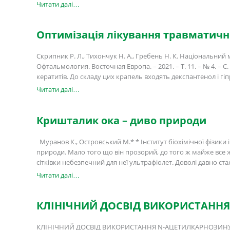
Читати далі…
Оптимізація лікування травматичн
Скрипник Р. Л., Тихончук Н. А., Гребень Н. К. Національни
Офтальмология. Восточная Европа. – 2021. – Т. 11. – № 4. –
кератитів. До складу цих крапель входять декспантенол і г
Читати далі…
Кришталик ока – диво природи
Муранов К., Островський М.* * Інститут біохімічної фізики 
природи. Мало того що він прозорий, до того ж майже все жит
сітківки небезпечний для неї ультрафіолет. Доволі давно ст
Читати далі…
КЛІНІЧНИЙ ДОСВІД ВИКОРИСТАННЯ
КЛІНІЧНИЙ ДОСВІД ВИКОРИСТАННЯ N-АЦЕТИЛКАРНОЗИНУ У ПА