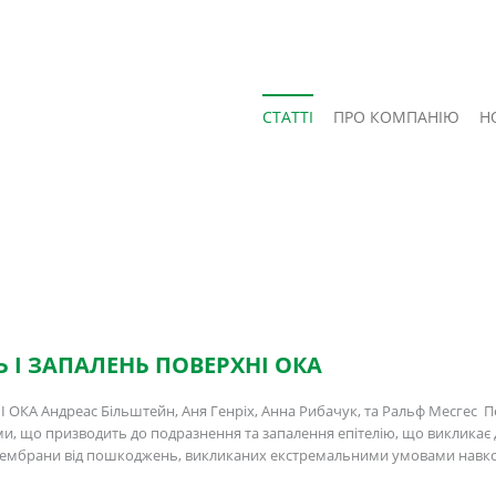
СТАТТІ
ПРО КОМПАНІЮ
Н
 І ЗАПАЛЕНЬ ПОВЕРХНІ ОКА
А Андреас Більштейн, Аня Генріх, Анна Рибачук, та Ральф Месгес Пе
, що призводить до подразнення та запалення епітелію, що викликає д
і мембрани від пошкоджень, викликаних екстремальними умовами навк