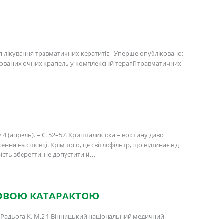
ація лікування травматичних кератитів Уперше опубліковано:
бінованих очних крапель у комплексній терапії травматичних
4 (апрель). – С. 52–57. Кришталик ока – воістину диво
ня на сітківці. Крім того, це світлофільтр, що відтинає від
рість зберегти, не допустити й…
КОВОЮ КАТАРАКТОЮ
дьога К. М.2 1 Вінницький національний медичний