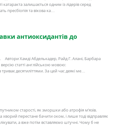
ті катаракта залишається одним із лідерів серед
ать пресбіопія та вікова ка…
тавки антиоксидантів до
ори Хамді Абделькадер, Райд Г. Алані, Барбара
ну версію статті англійською мовою:
 триває десятиліттями. За цей час деякі ме…
утником старості, як зморшки або атрофія м’язів.
а хворий перестане бачити оком, і лише тоді відправляє
лікувати, а вже потім вставляємо штучні. Чому б не