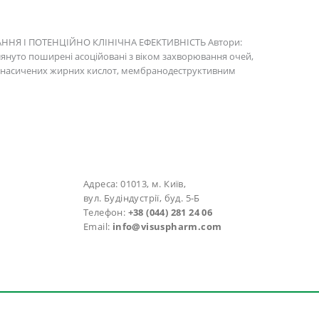
Я І ПОТЕНЦІЙНО КЛІНІЧНА ЕФЕКТИВНІСТЬ Автори:
зглянуто поширені асоційовані з віком захворювання очей,
іненасичених жирних кислот, мембранодеструктивним
Адреса: 01013, м. Київ,
вул. Будіндустрії, буд. 5-Б
Телефон:
+38 (044) 281 24 06
Email:
info@visuspharm.com