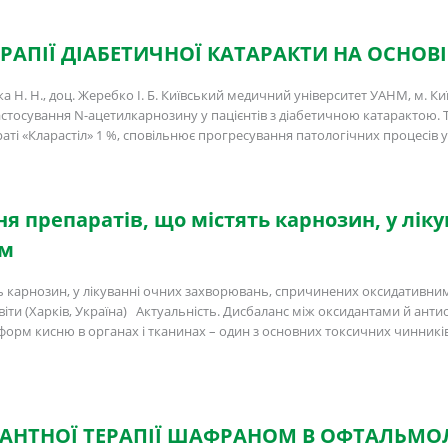
РАПІЇ ДІАБЕТИЧНОЇ КАТАРАКТИ НА ОСНОВ
а Н. Н., доц. Жеребко І. Б. Київський медичний університет УАНМ, м. К
астосування N-ацетилкарнозину у пацієнтів з діабетичною катарактою. Т
аті «Кларастіл» 1 %, сповільнює прогресування патологічних процесів 
я препаратів, що містять карнозин, у лік
ом
 карнозин, у лікуванні очних захворювань, спричинених оксидативним ст
світи (Харків, Україна) Актуальність. Дисбаланс між оксидантами й ан
 форм кисню в органах і тканинах – один з основних токсичних чинникі
НТНОЇ ТЕРАПІЇ ШАФРАНОМ В ОФТАЛЬМОЛ