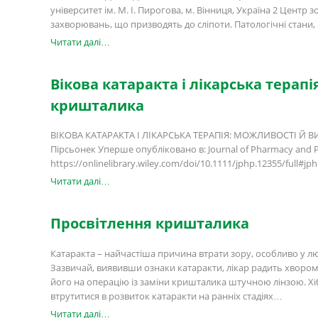
університет ім. М. І. Пирогова, м. Вінниця, Україна 2 Центр
захворювань, що призводять до сліпоти. Патологічні стани, 
Читати далі…
Вікова катаракта і лікарська терап
кришталика
ВІКОВА КАТАРАКТА І ЛІКАРСЬКА ТЕРАПІЯ: МОЖЛИВОСТІ Й 
Пірсьонек Уперше опубліковано в: Journal of Pharmacy and Pha
https://onlinelibrary.wiley.com/doi/10.1111/jphp.12355/ful
Читати далі…
Просвітлення кришталика
Катаракта – найчастіша причина втрати зору, особливо у лю
Зазвичай, виявивши ознаки катаракти, лікар радить хворому
його на операцію із заміни кришталика штучною лінзою. Хіб
втрутитися в розвиток катаракти на ранніх стадіях…
Читати далі…