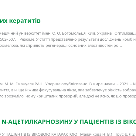
их кератитів
й медичний університет імені О. О. Богомольця, Київ, Україна Оптиміз
 С. 502–507. Резюме. У статті представлено результати досліджень ком
іпромелоза, які сприяють регенерації основних властивостей ро…
ім. М. М. Емануеля РАН Уперше опубліковано: В мире науки. – 2021. – № 
тя, він іще й жива фокусувальна лінза, яка забезпечує різкість зображен
ало зрозуміло, чому кришталик прозорий, але досі не ясно, як цю прозо
 N-АЦЕТИЛКАРНОЗИНУ У ПАЦІЄНТІВ ІЗ ВІ
ЦІЄНТІВ ІЗ ВІКОВОЮ КАТАРАКТОЮ Малачкова Н. В.1, Прус Є. Л.2, Ра