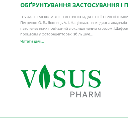
ОБҐРУНТУВАННЯ ЗАСТОСУВАННЯ І П
СУЧАСНІ МОЖЛИВОСТІ АНТИОКСИДАНТНОЇ ТЕРАПІЇ ШАФРА
Петренко О. В., Яковець А. І. Національна медична академія 
патогенез яких пов’язаний з оксидативним стресом. Шафра
процесам у фоторецепторах, збільшує…
Читати далі…