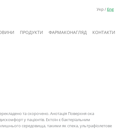
Укр /
Eng
ОВИНИ
ПРОДУКТИ
ФАРМАКОНАГЛЯД
КОНТАКТИ
рекладено та скорочено. Анотація Поверхня ока
искомфорт у пацієнтів. Ектоїн є бактеріальним
олишнього середовища, такими як спека, ультрафіолетове