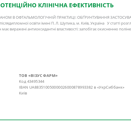
ОТЕНЦІЙНО КЛІНІЧНА ЕФЕКТИВНІСТЬ
НОМ В ОФТАЛЬМОЛОГІЧНІЙ ПРАКТИЦІ: ОБҐРУНТУВАННЯ ЗАСТОСУВАНН
післядипломної освіти імені П. Л. Шупика, м. Київ, Україна У статті ро
н має виражені антиоксидантні властивості: запобігає окисненню пол
ТОВ «ВІЗУС ФАРМ»
Код 43495344
IBAN UA883510050000026000878993382 в «УкрСиббанк»
Київ