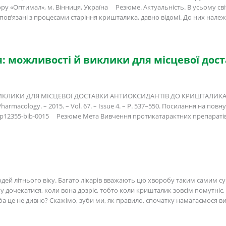
 зору «Оптимал», м. Вінниця, Україна Резюме. Актуальність. В усьому сві
пов’язані з процесами старіння кришталика, давно відомі. До них належ
ія: можливості й виклики для місцевої дос
ВИКЛИКИ ДЛЯ МІСЦЕВОЇ ДОСТАВКИ АНТИОКСИДАНТІВ ДО КРИШТАЛИКА Авт
rmacology. – 2015. – Vol. 67. – Issue 4. – P. 537–550. Посилання на пов
l#jphp12355-bib-0015 Резюме Мета Вивчення протикатарактних препаратів
дей літнього віку. Багато лікарів вважають цю хворобу таким самим суп
 дочекатися, коли вона дозріє, тобто коли кришталик зовсім помутніє, 
а це не дивно? Скажімо, зуби ми, як правило, спочатку намагаємося ви