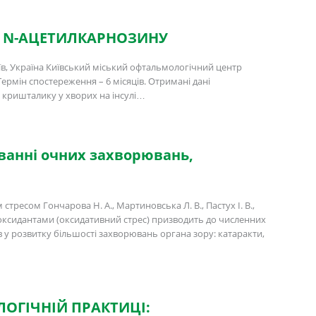
І N-АЦЕТИЛКАРНОЗИНУ
иїв, Україна Київський міський офтальмологічний центр
ермін спостереження – 6 місяців. Отримані дані
у кришталику у хворих на інсулі…
уванні очних захворювань,
ресом Гончарова Н. А., Мартиновська Л. В., Пастух І. В.,
тиоксидантами (оксидативний стрес) призводить до численних
в у розвитку більшості захворювань органа зору: катаракти,
ОГІЧНІЙ ПРАКТИЦІ: