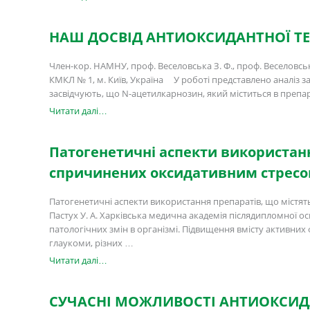
НАШ ДОСВІД АНТИОКСИДАНТНОЇ ТЕ
Член-кор. НАМНУ, проф. Веселовська З. Ф., проф. Веселовськ
КМКЛ № 1, м. Київ, Україна У роботі представлено аналіз з
засвідчують, що N-ацетилкарнозин, який міститься в препар
Читати далі…
Патогенетичні аспекти використанн
спричинених оксидативним стрес
Патогенетичні аспекти використання препаратів, що містять
Пастух У. А. Харківська медична академія післядипломної о
патологічних змін в організмі. Підвищення вмісту активних
глаукоми, різних …
Читати далі…
СУЧАСНІ МОЖЛИВОСТІ АНТИОКСИДА